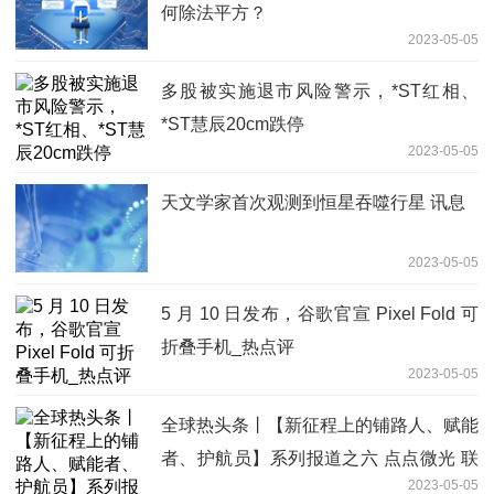
何除法平方？
2023-05-05
多股被实施退市风险警示，*ST红相、
*ST慧辰20cm跌停
2023-05-05
天文学家首次观测到恒星吞噬行星 讯息
2023-05-05
5 月 10 日发布，谷歌官宣 Pixel Fold 可
折叠手机_热点评
2023-05-05
全球热头条丨【新征程上的铺路人、赋能
者、护航员】系列报道之六 点点微光 联
2023-05-05
通星河 ——记2023年“全国优秀共青团干